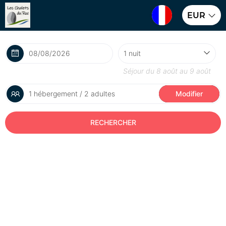
EUR
Séjour du
8 août
au
9 août
1 hébergement / 2 adultes
Modifier