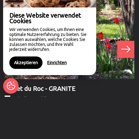
Diese Website verwendet
Cookies
Wir verwenden Cookies, um Ihnen eine
optimale Nutzererfahrung zu bieten. Sie
können auswählen, welche Cookies Sie
zulassen möchten, und Ihre Wahl
jederzeit widerrufen.
Akzeptieren
Einrichten
Chalet du Roc - GRANITE
C
Maximale Kapazität: 4
n
Neben seiner Terrasse im Grünen verfügt dieses Chalet über
Da
eine angenehm schattige Gartenecke – idea...
Et
ab 50€ von Nacht
a